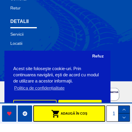
Retur
DETALII
Servicii
Locatii
Contact
Refuz
Site Map
Acest site foloseşte cookie-uri. Prin
Producatori
continuarea navigării, eşti de acord cu modul
de utilizare a acestor informaţii.
Politica de confidențialitate
Preferinte
Accept
ADAUGĂ ÎN COŞ
Copyright Sigemo © 2023
by Pronet Design