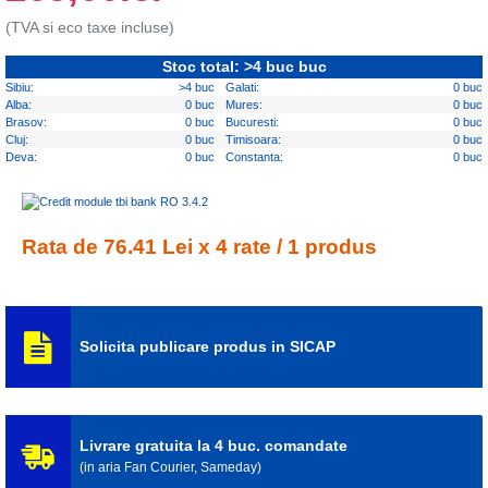
(TVA si eco taxe incluse)
Stoc total: >4 buc buc
Sibiu:
>4 buc
Galati:
0 buc
Alba:
0 buc
Mures:
0 buc
Brasov:
0 buc
Bucuresti:
0 buc
Cluj:
0 buc
Timisoara:
0 buc
Deva:
0 buc
Constanta:
0 buc
Rata de 76.41 Lei x 4 rate / 1 produs
Solicita publicare produs in SICAP
Livrare gratuita la 4 buc. comandate
(in aria Fan Courier, Sameday)