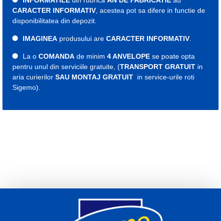
INFORMATILE
din rubrica
AN DE FABRICATIE
au
CARACTER INFORMATIV
, acestea pot sa difere in functie de
disponibilitatea din depozit.
IMAGINEA
produsului are
CARACTER INFORMATIV
.
La o
COMANDA
de minim
4 ANVELOPE
se poate opta
pentru unul din serviciile gratuite, (
TRANSPORT GRATUIT
in
aria curierilor
SAU MONTAJ GRATUIT
in service-urile roti
Sigemo).
Etichete:
cauciuc
cauciucuri
roti
roata
anvelope
539583
cauciuc iarna
cauciucuri iarna
anvelopa iarna
anvelope 155
cauciuc 155
cauciucuri 155
anvelopa 155
anvelope 155
cauciuc 13
cauciucuri 13
anvelopa 13
anvelope 13
155 80 r13
cauciuc 155 80 r13
cauciucuri 155 80 r13
anvelopa 155 80 r13
anvelope 155 80 r13
Indice viteza T
Indice sarcina 79
An fabricatie 2024
2025
2026
Debica iarna 155 80 13
Debica iarna 155 80 r13