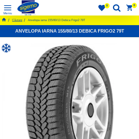
0
0
Căutare
Anvelopa iarna 155/80/13 Debica Frigo2 79T
ANVELOPA IARNA 155/80/13 DEBICA FRIGO2 79T