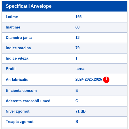
Specificatii Anvelope
Latime
155
Inaltime
80
Diametru janta
13
Indice sarcina
79
Indice viteza
T
Profil
iarna
2024.2025.2026
An fabricatie
Eficienta consum
E
Aderenta carosabil umed
C
Nivel zgomot
71 dB
Treapta zgomot
B