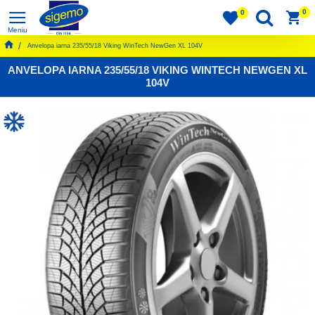
0
0
Anvelopa iarna 235/55/18 Viking WinTech NewGen XL 104V
ANVELOPA IARNA 235/55/18 VIKING WINTECH NEWGEN XL
104V