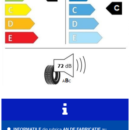
INFORMATILE
din rubrica
AN DE FABRICATIE
au