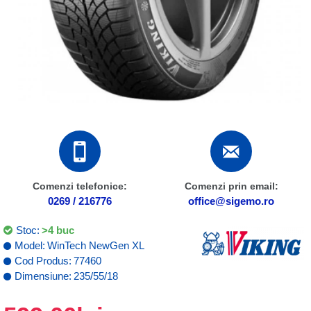
Comenzi telefonice:
Comenzi prin email:
0269 / 216776
office@sigemo.ro
Stoc:
>4 buc
Model:
WinTech NewGen XL
Cod Produs:
77460
Dimensiune:
235/55/18