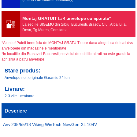
Montaj GRATUIT la 4 anvelope cumparate*
La sediile SIGEMO din Sibiu, Bucuresti, Brasov, Cluj, Alba Iulia,
Deva, Tg.Mures, Constanta.
*Atentie! Puteti beneficia de MONTAJ GRATUIT doar daca alegeti sa ridicati dvs.
anvelopele din magazinele mentionate.
*In locatiile din Brasov si Bucuresti, serviciul de echilibrat roti nu este gratuit la
achizitia a patru anvelope.
Stare produs:
Anvelope noi, originale Garantie 24 luni
Livrare:
2-3 zile lucratoare
Descriere
Anv.235/55/18 Viking WinTech NewGen XL 104V