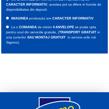
CARACTER INFORMATIV
, acestea pot sa difere in functie de
disponibilitatea din depozit.
IMAGINEA
produsului are
CARACTER INFORMATIV
.
La o
COMANDA
de minim
4 ANVELOPE
se poate opta
pentru unul din serviciile gratuite, (
TRANSPORT GRATUIT
in
aria curierilor
SAU MONTAJ GRATUIT
in service-urile roti
Sigemo).
Etichete:
cauciuc
cauciucuri
roti
roata
anvelope
15634430000
cauciuc iarna
cauciucuri iarna
anvelopa iarna
anvelope 235
cauciuc 235
cauciucuri 235
anvelopa 235
anvelope 235
cauciuc 18
cauciucuri 18
anvelopa 18
anvelope 18
235 55 r18
cauciuc 235 55 r18
cauciucuri 235 55 r18
anvelopa 235 55 r18
anvelope 235 55 r18
Indice viteza V
Indice sarcina 104
An fabricatie 2025
2026
Viking iarna 235 55 18
Viking iarna 235 55 r18