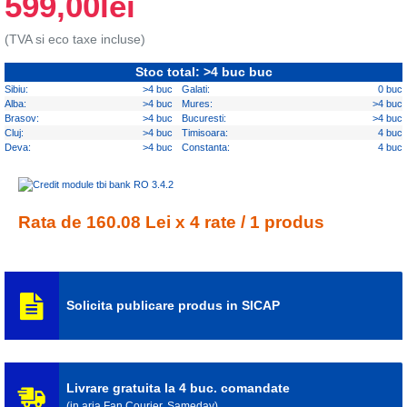
599,00lei
(TVA si eco taxe incluse)
Stoc total: >4 buc buc
Sibiu:
>4 buc
Galati:
0 buc
Alba:
>4 buc
Mures:
>4 buc
Brasov:
>4 buc
Bucuresti:
>4 buc
Cluj:
>4 buc
Timisoara:
4 buc
Deva:
>4 buc
Constanta:
4 buc
Rata de 160.08 Lei x 4 rate / 1 produs
Solicita publicare produs in SICAP
Livrare gratuita la 4 buc. comandate
(in aria Fan Courier, Sameday)