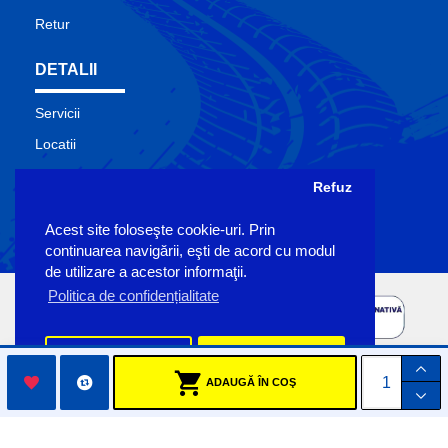
Retur
DETALII
Servicii
Locatii
Contact
Refuz
Site Map
Acest site foloseşte cookie-uri. Prin
Producatori
continuarea navigării, eşti de acord cu modul
de utilizare a acestor informaţii.
Politica de confidențialitate
Preferinte
Accept
ADAUGĂ ÎN COŞ
Copyright Sigemo © 2023
by Pronet Design