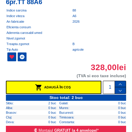
6pr.TT 88A6
Indice sarcina
88
Indice viteza
A6
An fabricatie
2026
Eficienta consum
Aderenta carosabil umed
Nivel zgomot
Treapta zgomot
B
Tip Auto
agricole
328,00lei
(TVA si eco taxe incluse)
ADAUGĂ ÎN COŞ
Stoc total: 2 buc
Sibiu:
2 buc
Galati:
0 buc
Alba:
0 buc
Mures:
0 buc
Brasov:
0 buc
Bucuresti:
0 buc
Cluj:
0 buc
Timisoara:
0 buc
Deva:
0 buc
Constanta:
0 buc
Montajul
GRATUIT la 4 anvelope!
*