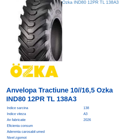
Anvelopa Tractiune 10//16,5 Ozka
IND80 12PR TL 138A3
Indice sarcina
138
Indice viteza
A3
An fabricatie
2026
Eficienta consum
Aderenta carosabil umed
Nivel zgomot