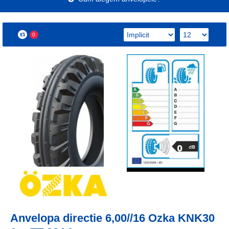
0
Anvelopa directie 6,00//16 Ozka KNK30