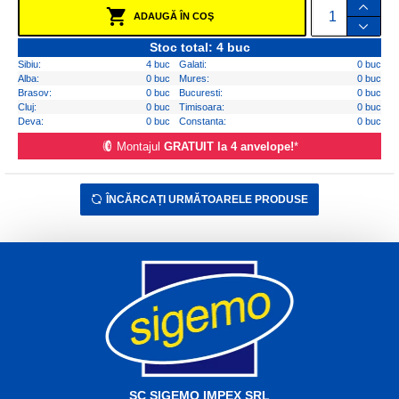
ADAUGĂ ÎN COŞ
Stoc total: 4 buc
Sibiu:
4 buc
Galati:
0 buc
Alba:
0 buc
Mures:
0 buc
Brasov:
0 buc
Bucuresti:
0 buc
Cluj:
0 buc
Timisoara:
0 buc
Deva:
0 buc
Constanta:
0 buc
Montajul
GRATUIT la 4 anvelope!
*
ÎNCĂRCAȚI URMĂTOARELE PRODUSE
SC SIGEMO IMPEX SRL