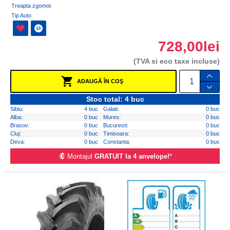
Treapta zgomot
Tip Auto
728,00lei
(TVA si eco taxe incluse)
ADAUGĂ ÎN COŞ
Stoc total: 4 buc
Sibiu:
4 buc
Galati:
0 buc
Alba:
0 buc
Mures:
0 buc
Brasov:
0 buc
Bucuresti:
0 buc
Cluj:
0 buc
Timisoara:
0 buc
Deva:
0 buc
Constanta:
0 buc
Montajul
GRATUIT la 4 anvelope!
*