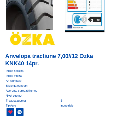
Anvelopa tractiune 7,00//12 Ozka
KNK40 14pr.
Indice sarcina
Indice viteza
An fabricatie
Eficienta consum
Aderenta carosabil umed
Nivel zgomot
Treapta zgomot
B
Tip Auto
industriale