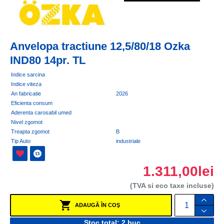
Anvelopa tractiune 12,5/80/18 Ozka
IND80 14pr. TL
Indice sarcina
Indice viteza
An fabricatie
2026
Eficienta consum
Aderenta carosabil umed
Nivel zgomot
Treapta zgomot
B
Tip Auto
industriale
1.311,00lei
(TVA si eco taxe incluse)
ADAUGĂ ÎN COŞ
Stoc total: 2 buc