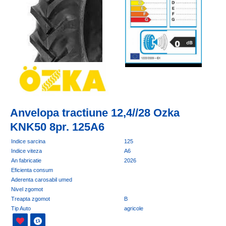
Anvelopa tractiune 12,4//28 Ozka
KNK50 8pr. 125A6
Indice sarcina
125
Indice viteza
A6
An fabricatie
2026
Eficienta consum
Aderenta carosabil umed
Nivel zgomot
Treapta zgomot
B
Tip Auto
agricole