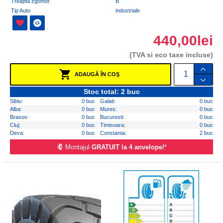
Treapta zgomot
B
Tip Auto
industriale
440,00lei
(TVA si eco taxe incluse)
ADAUGĂ ÎN COŞ
Stoc total: 2 buc
Sibiu:
0 buc
Galati:
0 buc
Alba:
0 buc
Mures:
0 buc
Brasov:
0 buc
Bucuresti:
0 buc
Cluj:
0 buc
Timisoara:
0 buc
Deva:
0 buc
Constanta:
2 buc
Montajul
GRATUIT la 4 anvelope!
*