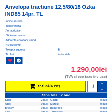
Anvelopa tractiune 12,5/80/18 Ozka
IND85 14pr. TL
Indice sarcina
Indice viteza
An fabricatie
Eficienta consum
Aderenta carosabil umed
Nivel zgomot
Treapta zgomot
B
Tip Auto
industriale
1.290,00lei
(TVA si eco taxe incluse)
ADAUGĂ ÎN COŞ
Stoc total: 2 buc
Sibiu:
2 buc
Galati:
0 buc
Alba:
0 buc
Mures:
0 buc
Brasov:
0 buc
Bucuresti:
0 buc
Cluj:
0 buc
Timisoara:
0 buc