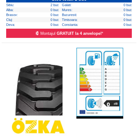
Sibiu:
2 buc
Galati:
0 buc
Alba:
0 buc
Mures:
0 buc
Brasov:
0 buc
Bucuresti:
0 buc
Cluj:
0 buc
Timisoara:
0 buc
Deva:
0 buc
Constanta:
0 buc
Montajul
GRATUIT la 4 anvelope!
*