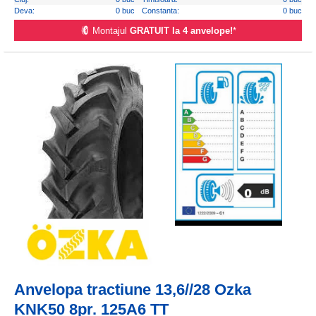
Deva:
0 buc
Constanta:
0 buc
Montajul
GRATUIT la 4 anvelope!
*
Anvelopa tractiune 13,6//28 Ozka
KNK50 8pr. 125A6 TT