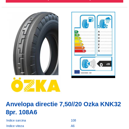
Anvelopa directie 7,50//20 Ozka KNK32
8pr. 108A6
Indice sarcina
108
Indice viteza
A6