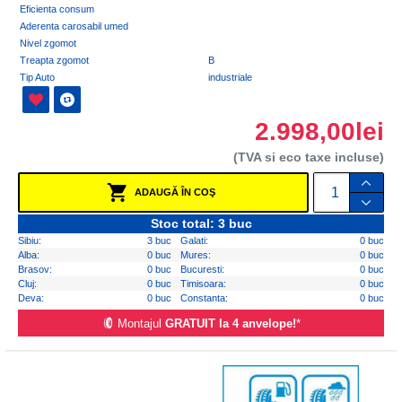
Eficienta consum
Aderenta carosabil umed
Nivel zgomot
Treapta zgomot
B
Tip Auto
industriale
2.998,00lei
(TVA si eco taxe incluse)
ADAUGĂ ÎN COŞ
Stoc total: 3 buc
Sibiu:
3 buc
Galati:
0 buc
Alba:
0 buc
Mures:
0 buc
Brasov:
0 buc
Bucuresti:
0 buc
Cluj:
0 buc
Timisoara:
0 buc
Deva:
0 buc
Constanta:
0 buc
Montajul
GRATUIT la 4 anvelope!
*