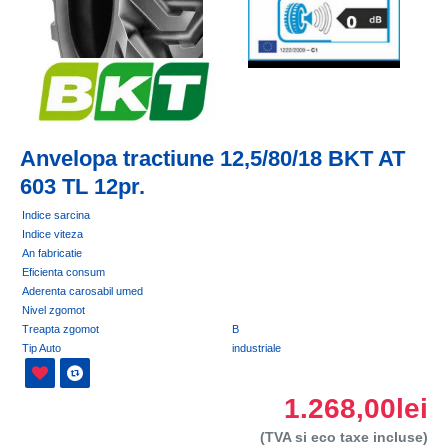
Anvelopa tractiune 12,5/80/18 BKT AT
603 TL 12pr.
Indice sarcina
Indice viteza
An fabricatie
Eficienta consum
Aderenta carosabil umed
Nivel zgomot
Treapta zgomot
B
Tip Auto
industriale
1.268,00lei
(TVA si eco taxe incluse)