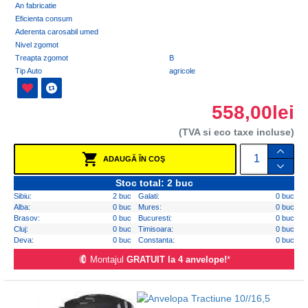
An fabricatie
Eficienta consum
Aderenta carosabil umed
Nivel zgomot
Treapta zgomot
B
Tip Auto
agricole
558,00lei
(TVA si eco taxe incluse)
ADAUGĂ ÎN COŞ
Stoc total: 2 buc
Sibiu:
2 buc
Galati:
0 buc
Alba:
0 buc
Mures:
0 buc
Brasov:
0 buc
Bucuresti:
0 buc
Cluj:
0 buc
Timisoara:
0 buc
Deva:
0 buc
Constanta:
0 buc
Montajul
GRATUIT la 4 anvelope!
*