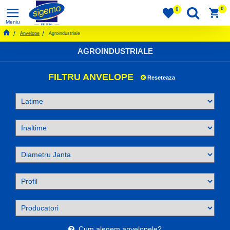
0
0
Anvelope
Agroindustriale
AGROINDUSTRIALE
FILTRU ANVELOPE
Reseteaza
Cum alegem anvelopele?