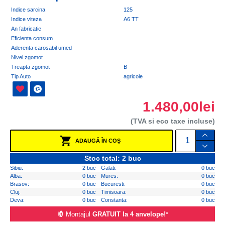
Indice sarcina
125
Indice viteza
A6 TT
An fabricatie
Eficienta consum
Aderenta carosabil umed
Nivel zgomot
Treapta zgomot
B
Tip Auto
agricole
1.480,00lei
(TVA si eco taxe incluse)
ADAUGĂ ÎN COŞ
Stoc total: 2 buc
Sibiu:
2 buc
Galati:
0 buc
Alba:
0 buc
Mures:
0 buc
Brasov:
0 buc
Bucuresti:
0 buc
Cluj:
0 buc
Timisoara:
0 buc
Deva:
0 buc
Constanta:
0 buc
Montajul
GRATUIT la 4 anvelope!
*