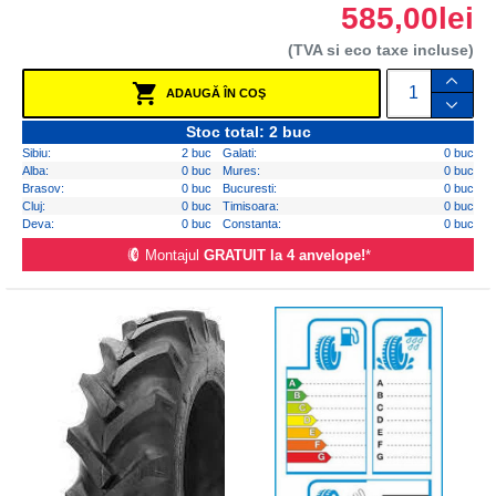
585,00lei
(TVA si eco taxe incluse)
ADAUGĂ ÎN COŞ
Stoc total: 2 buc
Sibiu:
2 buc
Galati:
0 buc
Alba:
0 buc
Mures:
0 buc
Brasov:
0 buc
Bucuresti:
0 buc
Cluj:
0 buc
Timisoara:
0 buc
Deva:
0 buc
Constanta:
0 buc
Montajul
GRATUIT la 4 anvelope!
*