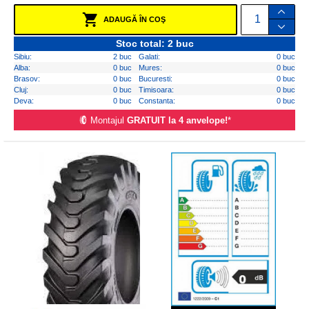
ADAUGĂ ÎN COŞ
Stoc total: 2 buc
Sibiu:
2 buc
Galati:
0 buc
Alba:
0 buc
Mures:
0 buc
Brasov:
0 buc
Bucuresti:
0 buc
Cluj:
0 buc
Timisoara:
0 buc
Deva:
0 buc
Constanta:
0 buc
Montajul
GRATUIT la 4 anvelope!
*