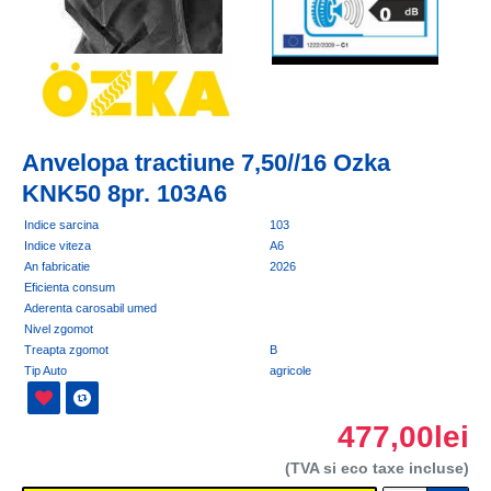
Anvelopa tractiune 7,50//16 Ozka
KNK50 8pr. 103A6
Indice sarcina
103
Indice viteza
A6
An fabricatie
2026
Eficienta consum
Aderenta carosabil umed
Nivel zgomot
Treapta zgomot
B
Tip Auto
agricole
477,00lei
(TVA si eco taxe incluse)