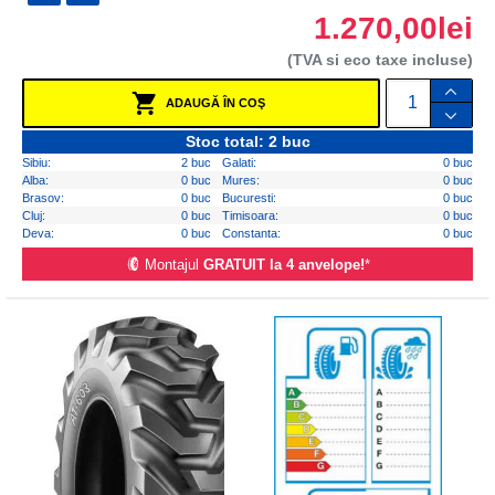
1.270,00lei
(TVA si eco taxe incluse)
ADAUGĂ ÎN COŞ
Stoc total: 2 buc
Sibiu:
2 buc
Galati:
0 buc
Alba:
0 buc
Mures:
0 buc
Brasov:
0 buc
Bucuresti:
0 buc
Cluj:
0 buc
Timisoara:
0 buc
Deva:
0 buc
Constanta:
0 buc
Montajul
GRATUIT la 4 anvelope!
*