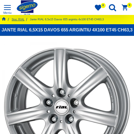
0
0
Stoc RIAL
Jante RIAL 6,5x15 Davos 655 argintiu 4x100 ET45 CH63,3
JANTE RIAL 6,5X15 DAVOS 655 ARGINTIU 4X100 ET45 CH63,3