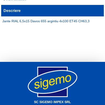
Descriere
Jante RIAL 6,5x15 Davos 655 argintiu 4x100 ET45 CH63,3
Etichete:
janta
jante
aluminiu
janta 6
5x15
jenti 6
5x15
janta 4
jenti 4
jante 4
janta 6
5x15
jante 6
5x15
RIAL
SC SIGEMO IMPEX SRL