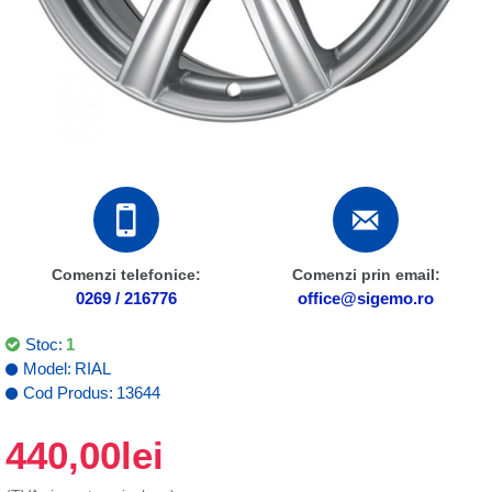
Comenzi telefonice:
Comenzi prin email:
0269 / 216776
office@sigemo.ro
Stoc:
1
Model:
RIAL
Cod Produs:
13644
440,00lei