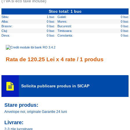
(TVA si eco taxe incluse)
Stoc total: 1 buc
Sibiu:
1 buc
Galati:
0 buc
Alba:
0 buc
Mures:
0 buc
Brasov:
0 buc
Bucuresti:
0 buc
Cluj:
0 buc
Timisoara:
0 buc
Deva:
0 buc
Constanta:
0 buc
Rata de 120.25 Lei x 4 rate / 1 produs
Solicita publicare produs in SICAP
Stare produs:
Anvelope noi, originale Garantie 24 luni
Livrare:
2-3 zile lucratoare